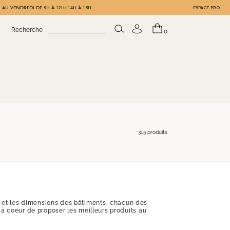
 AU VENDREDI DE 9H À 12H/ 14H À 18H
ESPACE PRO
Recherche
0
315 produits
ns et les dimensions des bâtiments, chacun des
s à coeur de proposer les meilleurs produits au