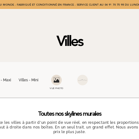
U MONDE - FABRIQUÉ ET CONDITIONNÉ EN FRANCE - SERVICE CLIENT AU 04 91 70 75 98 DU LUNDI
Villes
 - Maxi
Villes - Mini
VUE PHOTO
Toutes nos skylines murales
 les villes à partir d'un point de vue réel, en respectant les proportio
aut à droite dans nos boîtes. En un seul trait, un grand effet. Nous avon
prix le plus juste.