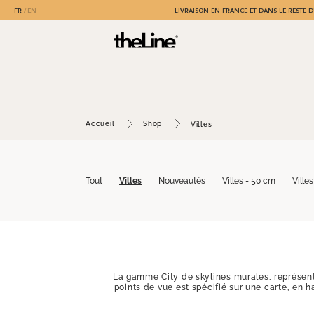
FR
EN
LIVRAISON EN FRANCE ET DANS LE RESTE D
Accueil
Shop
Villes
Tout
Villes
Nouveautés
Villes - 50 cm
Villes
La gamme City de skylines murales, représente
points de vue est spécifié sur une carte, en h