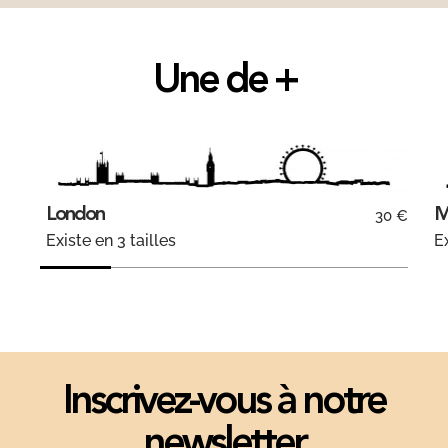
Une de +
London
M
30 €
Existe en 3 tailles
Ex
Inscrivez-vous à notre
newsletter