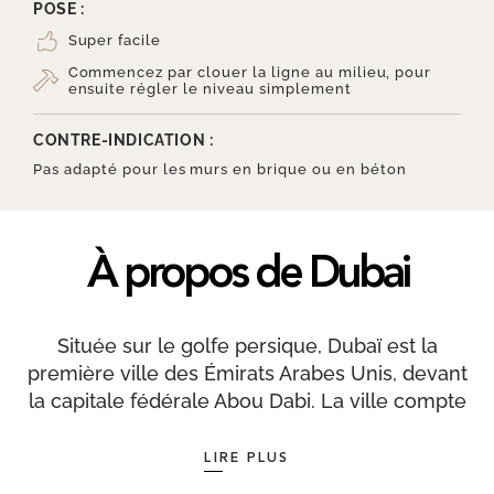
POSE :
Super facile
Commencez par clouer la ligne au milieu, pour
ensuite régler le niveau simplement
CONTRE-INDICATION :
Pas adapté pour les murs en brique ou en béton
À propos de Dubai
Située sur le golfe persique, Dubaï est la
première ville des Émirats Arabes Unis, devant
la capitale fédérale Abou Dabi. La ville compte
différents ports : le port de Jebel Ali, le port
Rashid et le Khor Dubaï. Depuis ce dernier
LIRE PLUS
circulent les abras, des bateaux-navettes en