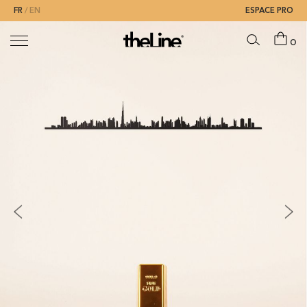
FR
EN
ESPACE PRO
0