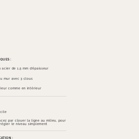
QUES :
n acier de 1,5 mm d’épaisseur
 au mur avec 3 clous
rieur comme en intérieur
cile
ez par clouer la ligne au milieu, pour
 régler le niveau simplement
ATION :