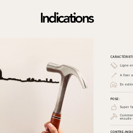
Indications
CARACTÉRISTI
Ligne e
A fixer
En exté
POSE :
Super fa
Commenc
ensuite
CONTRE-INDIC