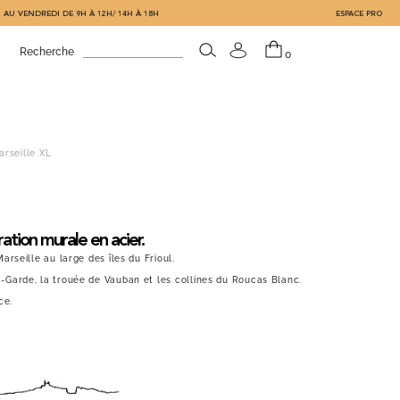
 AU VENDREDI DE 9H À 12H/ 14H À 18H
ESPACE PRO
Recherche
0
arseille XL
ration murale en acier.
rseille au large des îles du Frioul.
Garde, la trouée de Vauban et les collines du Roucas Blanc.
ce.