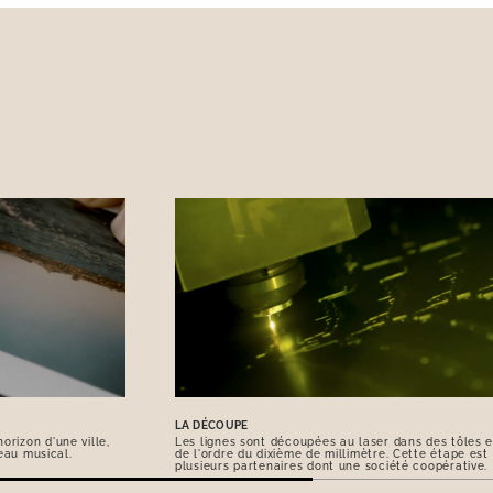
LA DÉCOUPE
orizon d'une ville,
Les lignes sont découpées au laser dans des tôles e
eau musical.
de l'ordre du dixième de millimètre. Cette étape est
plusieurs partenaires dont une société coopérative.