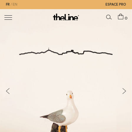
FR
EN
ESPACE PRO
0