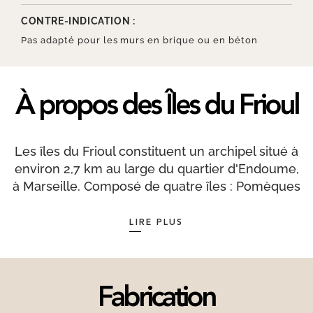
CONTRE-INDICATION :
Pas adapté pour les murs en brique ou en béton
À propos des Îles du Frioul
Les îles du Frioul constituent un archipel situé à
environ 2,7 km au large du quartier d'Endoume,
à Marseille. Composé de quatre îles : Pomèques
au Sud, Ratonneau au Nord, L’îlot Tiboulen du
Frioul et If, sur laquelle est bâtie l'ancienne
LIRE PLUS
prison du château d'If, forteresse qui aurait
abrité Edmond Dantès, le héros du Comte de
Monte Cristo, d’Alexandre Dumas. L’archipel tire
son nom du mot provençal Frieu, qui désigne un
Fabrication
passage maritime. Un service de vedettes relie