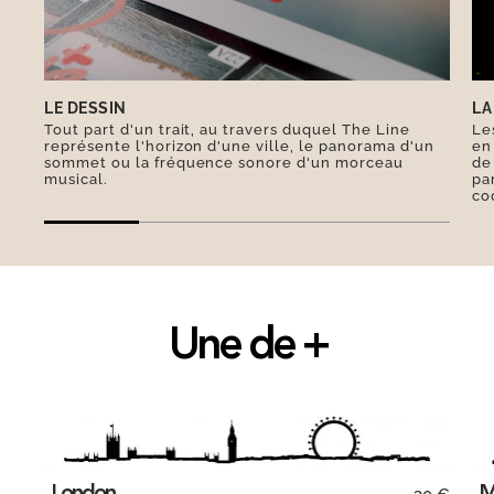
bord des bateaux qui relient la ville à New York
connait un succès fou Outre-Atlantique, sous le
nom de… Hamburger !
LE DESSIN
LA
Tout part d'un trait, au travers duquel The Line
Le
représente l'horizon d'une ville, le panorama d'un
en
sommet ou la fréquence sonore d'un morceau
de
musical.
pa
co
Une de +