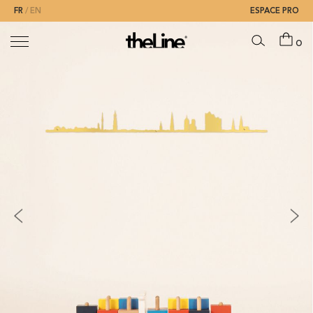
FR
EN
ESPACE PRO
0