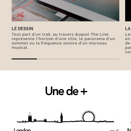
incendie qui a ratiboisé plus de 18000 bâtiments
en 1871 et sa réputation de ville sans foi ni loi
dans les années 1920-1930, à l’ennemi public n°1
: Al Capone.
LE DESSIN
LA
Tout part d'un trait, au travers duquel The Line
Le
représente l'horizon d'une ville, le panorama d'un
en
sommet ou la fréquence sonore d'un morceau
de
musical.
pa
co
Une de +