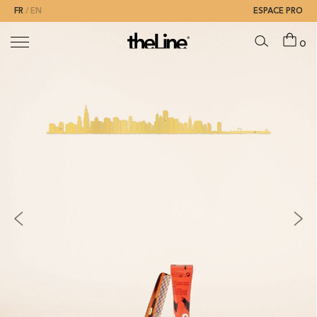
FR
EN
ESPACE PRO
0