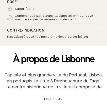
POSE :
Super facile
Commencez par clouer la ligne au milieu, pour
ensuite régler le niveau simplement
CONTRE-INDICATION :
Pas adapté pour les murs en brique ou en béton
À propos de Lisbonne
Capitale et plus grande ville du Portugal, Lisboa,
en portugais se situe à l’embouchure du Tage.
Le centre historique de la ville est composé de
sept collines dont certaines sont dotées de rues
trop pentues pour permettre la circulation
LIRE PLUS
automobile. En conséquence de ce relief, la ville