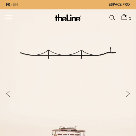
FR
EN
ESPACE PRO
0