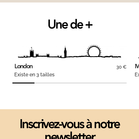
Une de +
London
M
30 €
Existe en 3 tailles
Ex
Inscrivez-vous à notre
newsletter