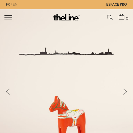
FR
EN
ESPACE PRO
0