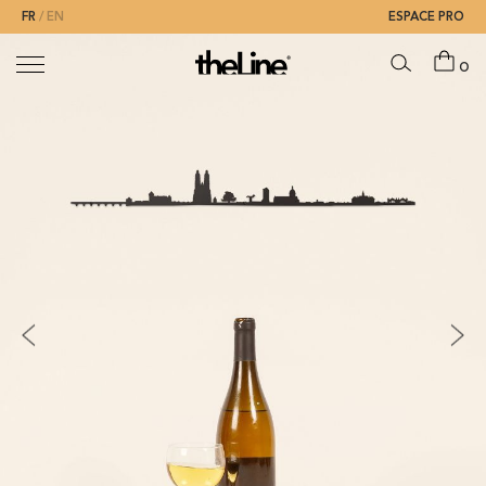
FR
EN
ESPACE PRO
0