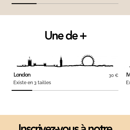
Une de +
London
M
30 €
Existe en 3 tailles
Ex
Inscrivez-vous à notre