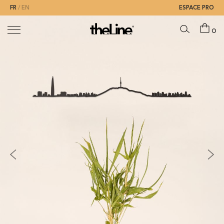
FR
EN
ESPACE PRO
0