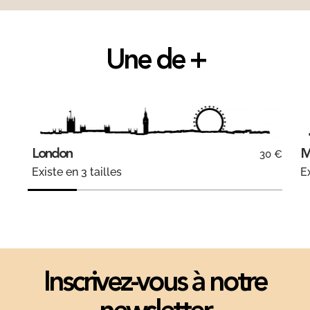
Une de +
London
M
30 €
Existe en 3 tailles
Ex
Inscrivez-vous à notre