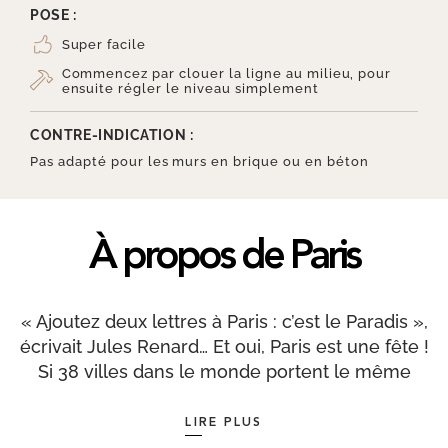
POSE :
Super facile
Commencez par clouer la ligne au milieu, pour
ensuite régler le niveau simplement
CONTRE-INDICATION :
Pas adapté pour les murs en brique ou en béton
À propos de Paris
« Ajoutez deux lettres à Paris : c’est le Paradis »,
écrivait Jules Renard… Et oui, Paris est une fête !
Si 38 villes dans le monde portent le même
nom, Paris, ville lumière, capitale de la France
mais aussi des arts, de la culture, du romantisme
LIRE PLUS
et de la mode, est bel et bien unique ! Fendue