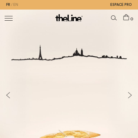
FR
EN
ESPACE PRO
0