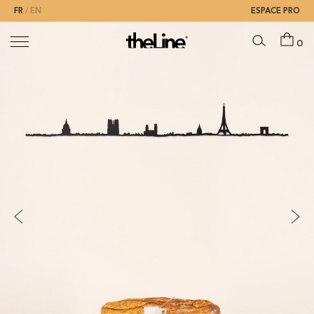
FR
EN
ESPACE PRO
0