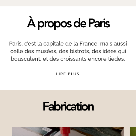
À propos de Paris
Paris, c’est la capitale de la France, mais aussi
celle des musées, des bistrots, des idées qui
bousculent, et des croissants encore tièdes.
Traversée par la Seine, partagée entre Rive
Droite et Rive Gauche, la ville a cette capacité
LIRE PLUS
unique à mélanger le classique et le moderne
sans jamais perdre son style.
Ses monuments font partie du décor — la Tour
Fabrication
Eiffel, le Louvre, Notre-Dame — mais ce qui fait
vraiment Paris, ce sont ses quartiers aux
ambiances bien tranchées : les petites rues du
Marais, l’élégance du 7e, le charme bohème de