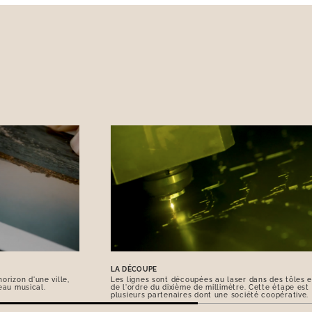
LA DÉCOUPE
orizon d'une ville,
Les lignes sont découpées au laser dans des tôles e
eau musical.
de l'ordre du dixième de millimètre. Cette étape est
plusieurs partenaires dont une société coopérative.