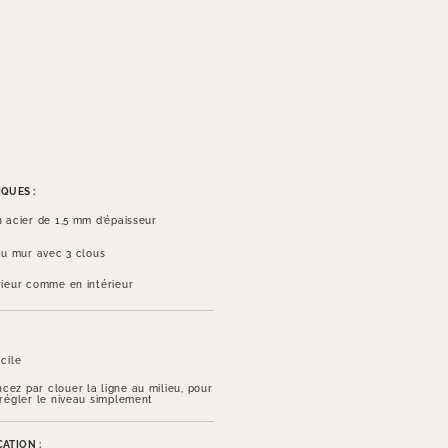
QUES :
n acier de 1,5 mm d’épaisseur
 au mur avec 3 clous
rieur comme en intérieur
cile
ez par clouer la ligne au milieu, pour
 régler le niveau simplement
ATION :