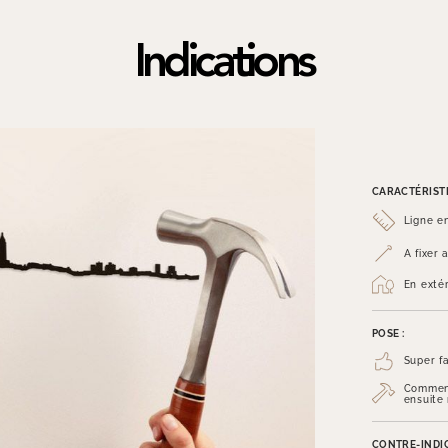
Indications
CARACTÉRISTI
Ligne e
A fixer
En exté
POSE :
Super fa
Commenc
ensuite
CONTRE-INDIC