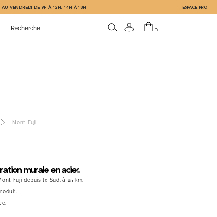
 AU VENDREDI DE 9H À 12H/ 14H À 18H
ESPACE PRO
Recherche
0
Mont Fuji
ration murale en acier.
ont Fuji depuis le Sud, à 25 km.
roduit.
ce.