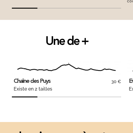
co
Une de +
Chaîne des Puys
E
30 €
Existe en 2 tailles
Ex