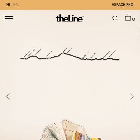
FR
EN
ESPACE PRO
0