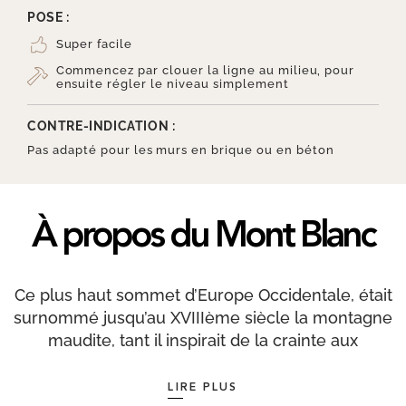
POSE :
Super facile
Commencez par clouer la ligne au milieu, pour
ensuite régler le niveau simplement
CONTRE-INDICATION :
Pas adapté pour les murs en brique ou en béton
À propos du Mont Blanc
Ce plus haut sommet d’Europe Occidentale, était
surnommé jusqu’au XVIIIème siècle la montagne
maudite, tant il inspirait de la crainte aux
habitants de la vallée. Si bien que le naturaliste
suisse, Horace-Bénédict de Saussure, décida
LIRE PLUS