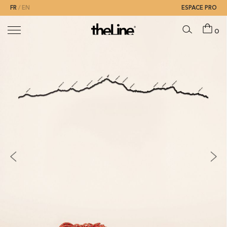
FR
EN
ESPACE PRO
0