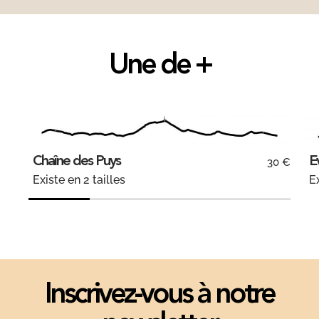
Une de +
Chaîne des Puys
E
30 €
Existe en 2 tailles
Ex
Inscrivez-vous à notre