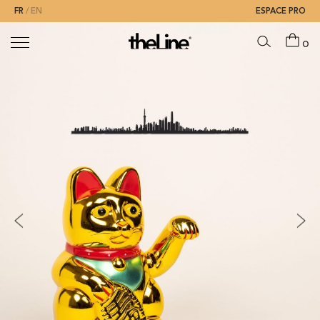
FR
EN
ESPACE PRO
0