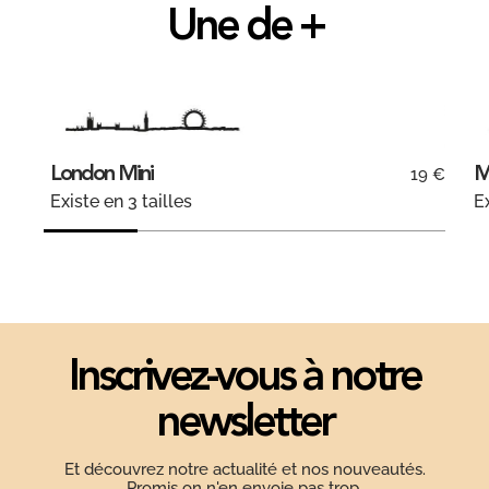
Une de +
London Mini
M
19 €
Existe en 3 tailles
Ex
Inscrivez-vous à notre
newsletter
Et découvrez notre actualité et nos nouveautés.
Promis on n'en envoie pas trop.