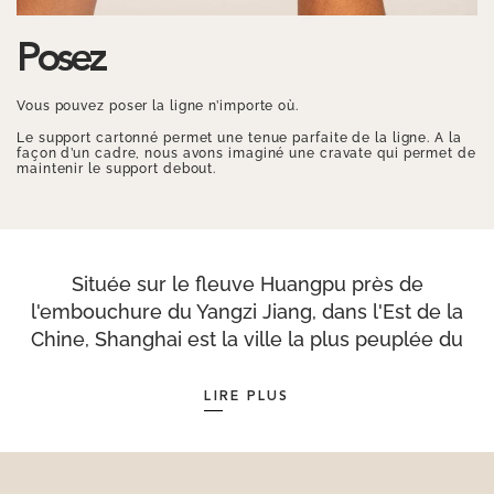
Posez
Vous pouvez poser la ligne n’importe où.
Le support cartonné permet une tenue parfaite de la ligne. A la
façon d’un cadre, nous avons imaginé une cravate qui permet de
maintenir le support debout.
Située sur le fleuve Huangpu près de
l'embouchure du Yangzi Jiang, dans l'Est de la
Chine, Shanghai est la ville la plus peuplée du
pays avec plus de 24 millions d'habitants. La ville
abrite le plus grand réseau de métro au monde,
LIRE PLUS
avec 576 km de rails, 14 lignes et 337 stations.
C’est là où l’espérance de vie est la plus élevée
de Chine, avec une moyenne de 81,3 ans. Le