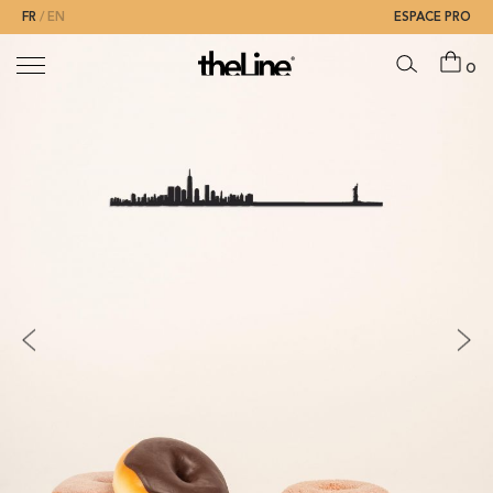
FR
EN
ESPACE PRO
0