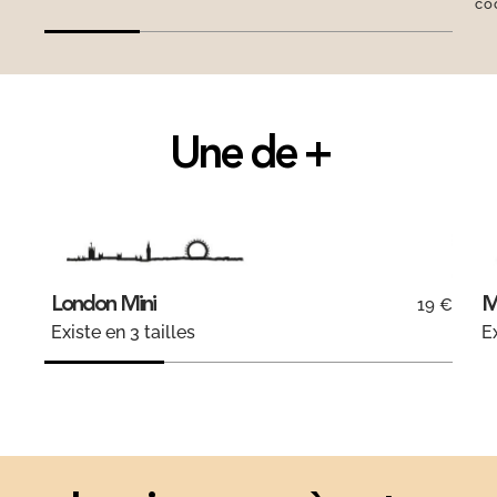
co
Une de +
London Mini
M
19 €
Existe en 3 tailles
Ex