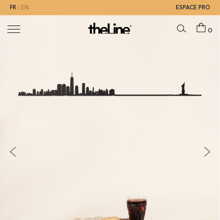
FR
EN
ESPACE PRO
0