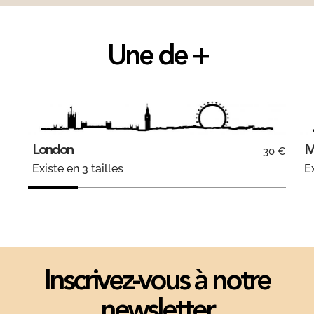
Une de +
London
M
30 €
Existe en 3 tailles
Ex
Inscrivez-vous à notre
newsletter