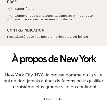
POSE :
Super facile
Commencez par clouer la ligne au milieu, pour
ensuite régler le niveau simplement
CONTRE-INDICATION :
Pas adapté pour les murs en brique ou en béton
À propos de New York
New York City, NYC, la grosse pomme ou la ville
qui ne dort jamais autant de façons pour qualifier
la troisième plus grande ville du continent
américain mais aussi la plus peuplée, avec plus
de 8 millions d’habitants. Ses cinq
LIRE PLUS
arrondissements, Manhattan, Brooklyn, le