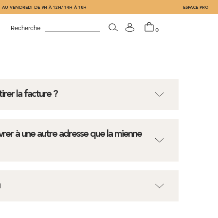
 AU VENDREDI DE 9H À 12H/ 14H À 18H
ESPACE PRO
Recherche
0
rer la facture ?
livrer à une autre adresse que la mienne
u