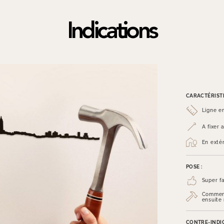
Indications
CARACTÉRISTI
Ligne e
A fixer
En exté
POSE :
Super fa
Commenc
ensuite
CONTRE-INDIC