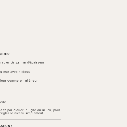
QUES :
n acier de 1,5 mm d’épaisseur
 au mur avec 3 clous
rieur comme en intérieur
cile
ez par clouer la ligne au milieu, pour
 régler le niveau simplement
ATION :