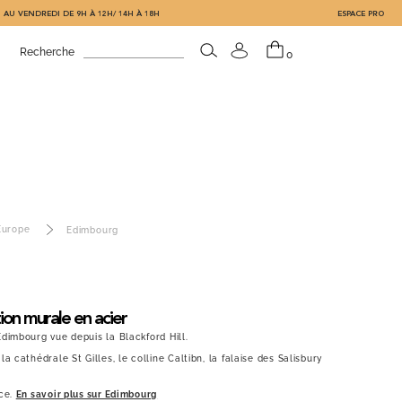
 AU VENDREDI DE 9H À 12H/ 14H À 18H
ESPACE PRO
Recherche
0
Europe
Edimbourg
ion murale en acier
dimbourg vue depuis la Blackford Hill.
 cathédrale St Gilles, le colline Caltibn, la falaise des Salisbury
ce.
En savoir plus sur Edimbourg