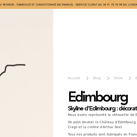
U MONDE - FABRIQUÉ ET CONDITIONNÉ EN FRANCE - SERVICE CLIENT AU 04 91 70 75 98 DU LUNDI
Accueil
Shop
Villes
Edimbourg
Skyline d'Edimbourg : décorat
Nous avons représenté la silhouette de E
On peut deviner le Château d'Edimbourg, la
Crags et la colline d'Arthur Seat.
Tous nos produits sont fabriqués en Fran