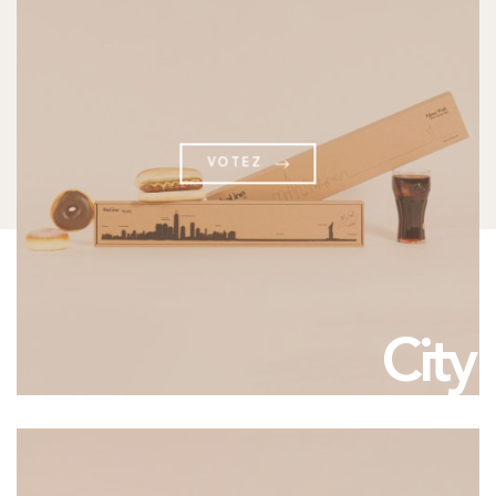
LE MEILLEUR POINT DE VUE POUR DESSINER LA
VILLE
ADRESSE E-MAIL *
VOTEZ
Tenez-moi au courant des prochaines sorties !
City
SOMMET *