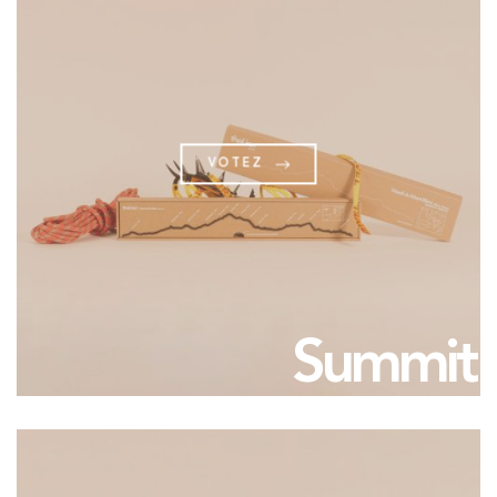
LE MEILLEUR POINT DE VUE POUR DESSINER LE
SOMMET
ADRESSE E-MAIL *
VOTEZ
Tenez-moi au courant des prochaines sorties !
Peakvisor
Summit
ISLAND *