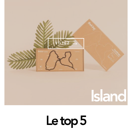
ADRESSE E-MAIL *
Tenez-moi au courant des prochaines sorties !
VOTEZ
Island
Le top 5