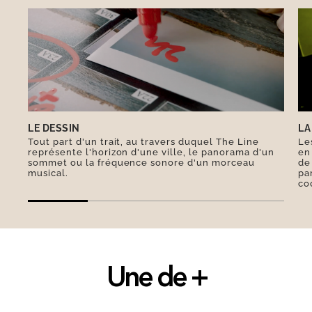
conclure : ce n’est donc pas une montagne, mais
ce n’est plus une colline : c’est Garlaban. Il vous
faudra deux heures pour réaliser son ascension
en empruntant le sentier des Dansaires et
admirer, de là-haut Marseille, la Sainte Baume et
la mer bien sûr !
LE DESSIN
LA
Tout part d'un trait, au travers duquel The Line
Le
représente l'horizon d'une ville, le panorama d'un
en
sommet ou la fréquence sonore d'un morceau
de
musical.
pa
co
Une de +