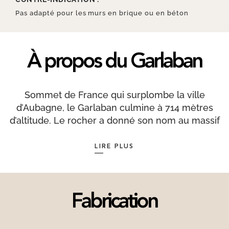
Pas adapté pour les murs en brique ou en béton
À propos du Garlaban
Sommet de France qui surplombe la ville
d’Aubagne, le Garlaban culmine à 714 mètres
d’altitude. Le rocher a donné son nom au massif
dont le point culminant est la Butte des Pinsots
(731m). Autrefois repère pour les marins
LIRE PLUS
naviguant dans la baie de Marseille, il est aussi
visible depuis les Autoroutes de Toulon et d’Aix
en Provence. Ses coordonnées sont 43° 19′ 58″
nord, 5° 33′ 13″ est. Terrain de jeu des vacances
Fabrication
de Marcel Pagnol, l’écrivain s’y attarde dans
l’incipit de la Gloire de mon père avant de