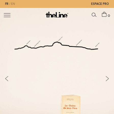
FR
EN
ESPACE PRO
0