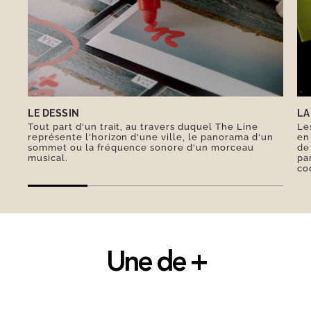
plus tard. Les deux domaines skiables de
Megève offrent 400 km de pistes dont 14% sont
noires. Selon la légende, Muffat et Grosset sont
les fondateurs de Megève qu’ils délivrèrent du
monstre vipère volant, un animal fantastique
plus connu sous le nom de vouivre. Datant de
LE DESSIN
LA
1732, la croix de Megève est un héritage qui se
Tout part d'un trait, au travers duquel The Line
Le
transmet de mère en fille au sein des famille
représente l'horizon d'une ville, le panorama d'un
en
sommet ou la fréquence sonore d'un morceau
de
mègevanes.
musical.
pa
co
Une de +