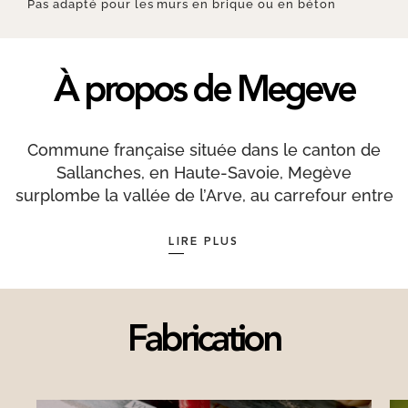
Pas adapté pour les murs en brique ou en béton
À propos de Megeve
Commune française située dans le canton de
Sallanches, en Haute-Savoie, Megève
surplombe la vallée de l’Arve, au carrefour entre
les massifs préalpins du Massif du Giffre, de la
chaîne des Aravis et du massif alpin du
LIRE PLUS
Beaufortain. Station de Sports d’hiver de
renommée internationale, son important essor
touristique remonte aux années 1910, lorsque la
famille Rothschild décide d'en faire un de ses
Fabrication
lieux de villégiature. En francoprovençal le nom
de la commune s'écrit Mezdiva. Si en 1920, la
commune compte 5 hôtels, ils sont 25 neuf ans