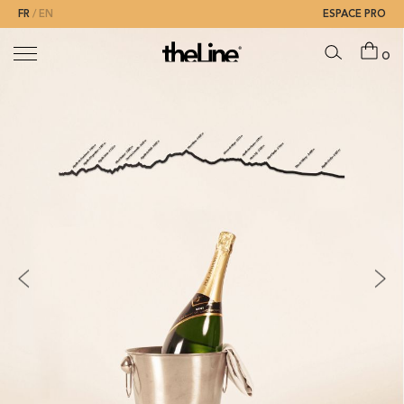
FR
EN
ESPACE PRO
0