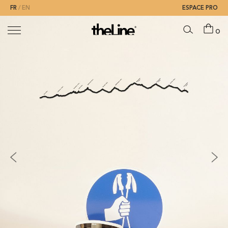
FR
EN
ESPACE PRO
0