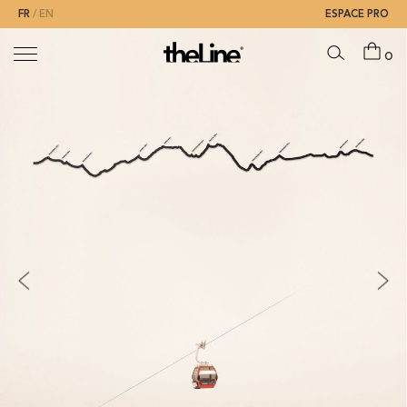
FR
EN
ESPACE PRO
0