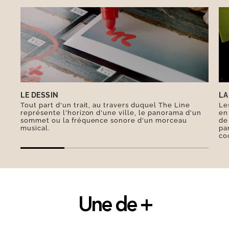
Jean Pachod est le premier moniteur diplômé à
donner des leçons de ski sur les pentes du
village. Dans les années 1970, la station installe
des cabines de type SP4, surnommées les œufs
en raison de leur forme ovoïde. Huit tables de la
station se trouvent dans le palmarès du guide
Michelin, avec un total de onze étoiles.
LE DESSIN
LA
Tout part d'un trait, au travers duquel The Line
Le
représente l'horizon d'une ville, le panorama d'un
en
sommet ou la fréquence sonore d'un morceau
de
musical.
pa
co
Une de +