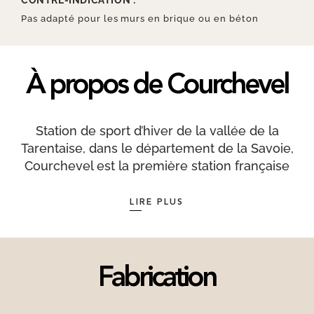
CONTRE-INDICATION :
Pas adapté pour les murs en brique ou en béton
À propos de Courchevel
Station de sport d’hiver de la vallée de la
Tarentaise, dans le département de la Savoie,
Courchevel est la première station française
aménagée en site vierge en 1946. Elle fait partie
du domaine skiable des Trois-Vallées, le plus
LIRE PLUS
grand au monde relié skis aux pieds. Composée
aujourd’hui de 5 villages, la gare la plus proche
est celle de Moûtiers - Salins -Brides-les-Bains.
Les débuts touristiques du site se font avec
Fabrication
l'ouverture du tout premier hôtel le Lac Bleu, en
1908, installé dans le chef-lieu de Saint-Bon.