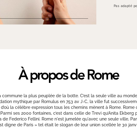
Pas adapté po
À propos de Rome
la commune la plus peuplée de la botte. C’est la seule ville au monde 
ndation mythique par Romulus en 753 av J-C, la ville fut successivem
 d’où la célèbre expression tous les chemins mènent à Rome. Rome c
r. Parmi ses 2000 fontaines, c’est dans celle de Trevi qu’Anita Ekberg
 de Federico Fellini. Rome n'est jumelée qu'avec une seule ville, Par
 digne de Paris » tel était le slogan de leur union scellée le 30 janv