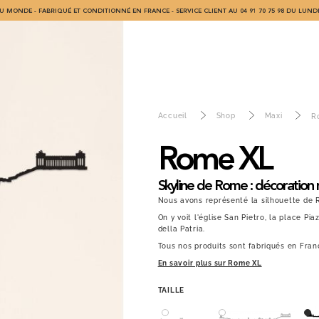
U MONDE - FABRIQUÉ ET CONDITIONNÉ EN FRANCE - SERVICE CLIENT AU 04 91 70 75 98 DU LUNDI
Accueil
Shop
Maxi
R
Rome XL
Skyline de Rome : décoration m
Nous avons représenté la silhouette de 
On y voit l'église San Pietro, la place 
della Patria.
Tous nos produits sont fabriqués en Fran
En savoir plus sur Rome XL
TAILLE