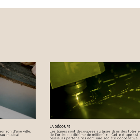
LA DÉCOUPE
orizon d'une ville,
Les lignes sont découpées au laser dans des tôles e
eau musical.
de l'ordre du dixième de millimètre. Cette étape est
plusieurs partenaires dont une société coopérative.