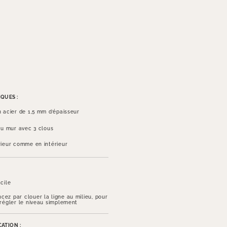
QUES :
n acier de 1,5 mm d’épaisseur
 au mur avec 3 clous
rieur comme en intérieur
cile
ez par clouer la ligne au milieu, pour
 régler le niveau simplement
ATION :