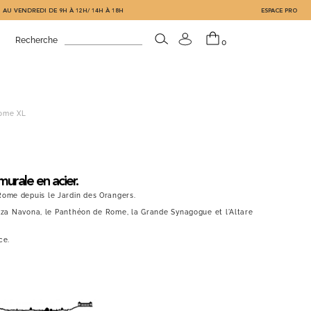
 AU VENDREDI DE 9H À 12H/ 14H À 18H
ESPACE PRO
Recherche
0
ome XL
urale en acier.
Rome depuis le Jardin des Orangers.
Piazza Navona, le Panthéon de Rome, la Grande Synagogue et l'Altare
ce.