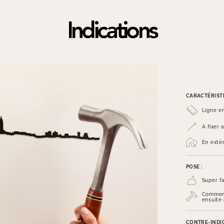
Indications
CARACTÉRISTI
Ligne e
A fixer
En exté
POSE :
Super fa
Commenc
ensuite
CONTRE-INDIC