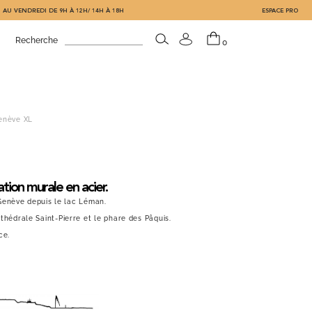
 AU VENDREDI DE 9H À 12H/ 14H À 18H
ESPACE PRO
Recherche
0
enève XL
tion murale en acier.
Genève depuis le lac Léman.
 Cathédrale Saint-Pierre et le phare des Pâquis.
ce.