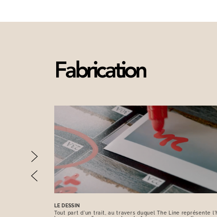
Fabrication
LE DESSIN
Tout part d'un trait, au travers duquel The Line représente l'h