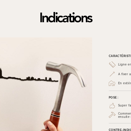
Indications
CARACTÉRISTI
Ligne e
A fixer
En exté
POSE :
Super fa
Commenc
ensuite
CONTRE-INDIC