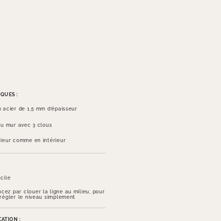
QUES :
n acier de 1,5 mm d’épaisseur
 au mur avec 3 clous
rieur comme en intérieur
cile
ez par clouer la ligne au milieu, pour
 régler le niveau simplement
ATION :