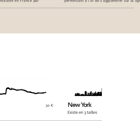
 réalisée en France par
permettant à l'or de s'agglomérer sur la lig
New York
30 €
Existe en 3 tailles