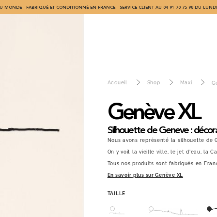
U MONDE - FABRIQUÉ ET CONDITIONNÉ EN FRANCE - SERVICE CLIENT AU 04 91 70 75 98 DU LUNDI
Accueil
Shop
Maxi
G
Genève XL
Silhouette de Geneve : décora
Nous avons représenté la silhouette de 
On y voit la vieille ville, le jet d'eau, la
Tous nos produits sont fabriqués en Fran
En savoir plus sur Genève XL
TAILLE