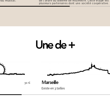
eau musical.
de l'ordre du dixième de millimètre. Cette étape est
plusieurs partenaires dont une société coopérative.
Une de +
Marseille
30 €
Existe en 3 tailles