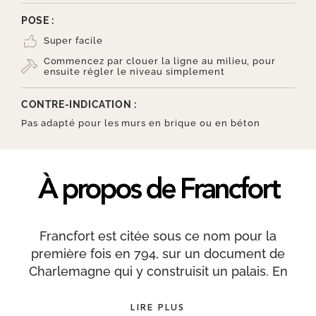
POSE :
Super facile
Commencez par clouer la ligne au milieu, pour
ensuite régler le niveau simplement
CONTRE-INDICATION :
Pas adapté pour les murs en brique ou en béton
À propos de Francfort
Francfort est citée sous ce nom pour la
première fois en 794, sur un document de
Charlemagne qui y construisit un palais. En
réalité, la ville se nomme Francfort-sur-le-Main.
Parfois surnommée le Manhattan européen en
LIRE PLUS