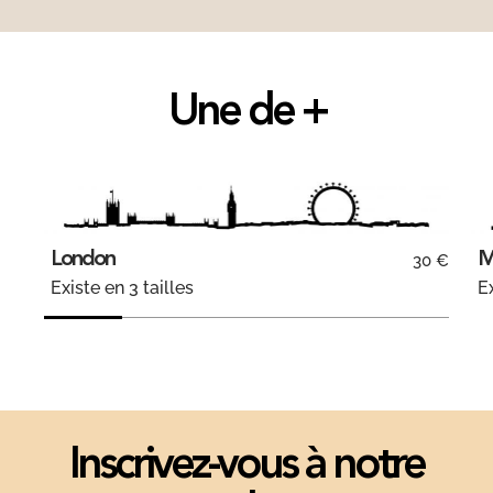
Une de +
London
M
30 €
Existe en 3 tailles
Ex
Inscrivez-vous à notre