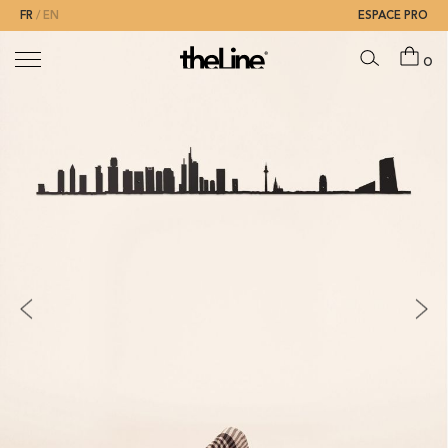
FR
EN
ESPACE PRO
0