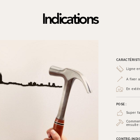
Indications
CARACTÉRISTI
Ligne e
A fixer
En exté
POSE :
Super fa
Commenc
ensuite
CONTRE-INDIC