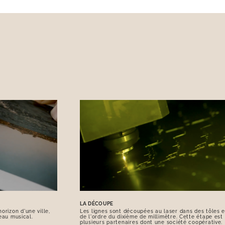
LA DÉCOUPE
orizon d'une ville,
Les lignes sont découpées au laser dans des tôles e
eau musical.
de l'ordre du dixième de millimètre. Cette étape est
plusieurs partenaires dont une société coopérative.