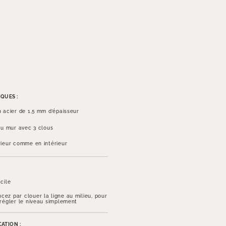
QUES :
n acier de 1,5 mm d’épaisseur
 au mur avec 3 clous
rieur comme en intérieur
cile
ez par clouer la ligne au milieu, pour
 régler le niveau simplement
ATION :