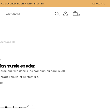
 AU VENDREDI DE 9H À 12H/ 14H À 18H
ESPACE PRO
Recherche
0
arcelona XL
ion murale en acier.
Barcelone vue depuis les hauteurs du parc Guëll.
grada Familia et le Montjuïc.
ce.