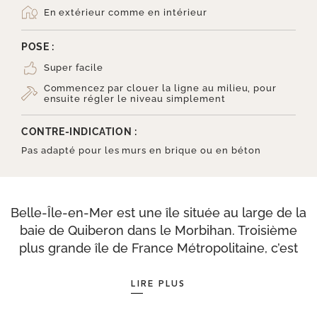
En extérieur comme en intérieur
POSE :
Super facile
Commencez par clouer la ligne au milieu, pour
ensuite régler le niveau simplement
CONTRE-INDICATION :
Pas adapté pour les murs en brique ou en béton
Belle-Île-en-Mer est une île située au large de la
baie de Quiberon dans le Morbihan. Troisième
plus grande île de France Métropolitaine, c’est
également la plus grande des îles bretonnes.
Accessible au départ de Quiberon et en saison
LIRE PLUS
depuis Vannes ou le Croisic, Belle-Île porte bien