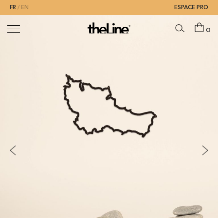
FR
EN
ESPACE PRO
0