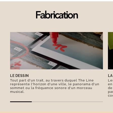
son nom. En effet, entre plages paisibles,
falaises spectaculaires et ports de plaisances,
l’île offre une riche mosaïque de paysages. Au
Fabrication
cœur d’une nature vivifiante, l’île est également
classée Zone Natura 2000 depuis 2006 en
raison de sa luxuriante biodiversité.
LE DESSIN
LA
Tout part d'un trait, au travers duquel The Line
Le
représente l'horizon d'une ville, le panorama d'un
en
sommet ou la fréquence sonore d'un morceau
de
musical.
pa
co