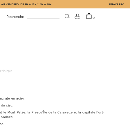
 AU VENDREDI DE 9H À 12H/ 14H À 18H
ESPACE PRO
Recherche
0
rtinique
murale en acier.
du ciel.
t le Mont Pelée, la Presqu'Île de la Caravelle et la capitale Fort-
 Salines.
ce.