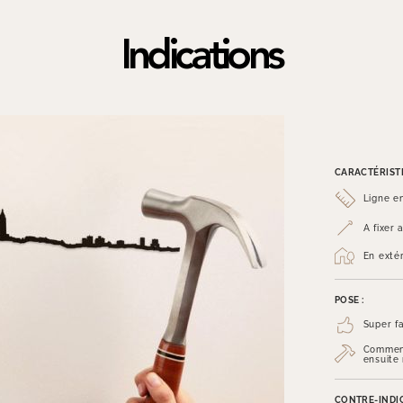
Indications
CARACTÉRISTI
Ligne e
A fixer
En exté
POSE :
Super fa
Commenc
ensuite
CONTRE-INDIC