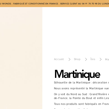
U MONDE - FABRIQUÉ ET CONDITIONNÉ EN FRANCE - SERVICE CLIENT AU 04 91 70 75 98 DU LUNDI
Accueil
Shop
Îles
Ma
Martinique
Silhouette de la Martinique : décoration 
Nous avons représenté la Martinique vue 
On y voit du Nord au Sud : Grand'Rivière e
de-France, la Pointe du Bout et enfin Les
Tous nos produits sont fabriqués en Fran