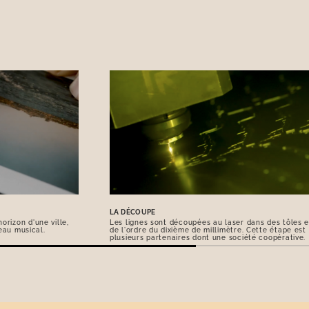
LA DÉCOUPE
orizon d'une ville,
Les lignes sont découpées au laser dans des tôles e
eau musical.
de l'ordre du dixième de millimètre. Cette étape est
plusieurs partenaires dont une société coopérative.