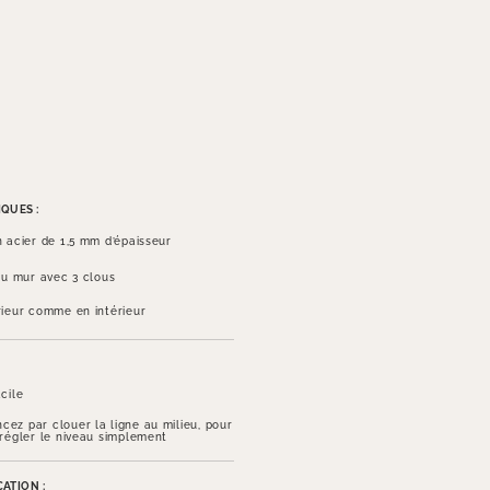
QUES :
n acier de 1,5 mm d’épaisseur
 au mur avec 3 clous
rieur comme en intérieur
cile
ez par clouer la ligne au milieu, pour
 régler le niveau simplement
ATION :