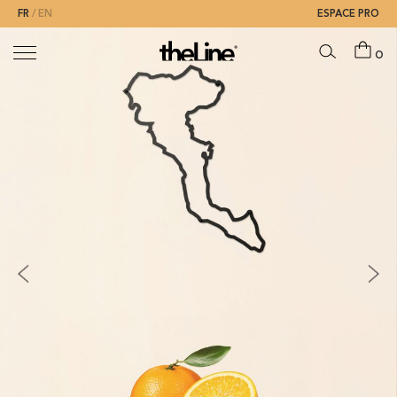
FR
EN
ESPACE PRO
0