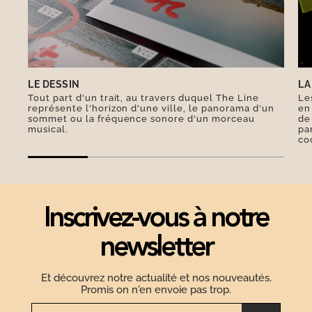
Révolution française, La Joconde est aujourd’hui
l’une des œuvres les plus admirées et
photographiées au monde.
LE DESSIN
LA
Tout part d'un trait, au travers duquel The Line
Le
représente l'horizon d'une ville, le panorama d'un
en
sommet ou la fréquence sonore d'un morceau
de
musical.
pa
co
Inscrivez-vous à notre
newsletter
Et découvrez notre actualité et nos nouveautés.
Promis on n'en envoie pas trop.