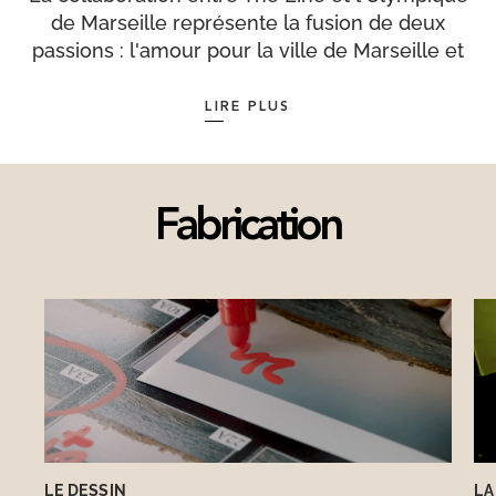
de Marseille représente la fusion de deux
passions : l'amour pour la ville de Marseille et
l'engouement des Marseillais pour ce club
légendaire qui célèbre ses 125 ans cette saison.
LIRE PLUS
Les produits issus de cette collaboration
exclusive sont fabriqués à moins de 20 km de
Marseille, en matériaux recyclés et recyclables,
sans une seule goutte de plastique, le tout
Fabrication
conditionné par une entreprise d'insertion.
LE DESSIN
LA