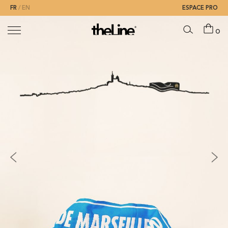
FR
EN
ESPACE PRO
0